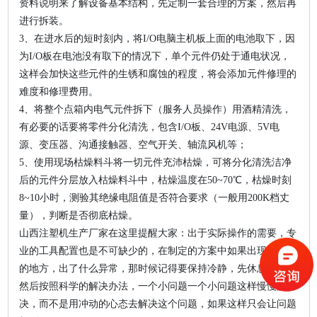
资料说明来了解设备基本结构，先定制一套合理的方案，然后再
进行拆装。
3、在进水后的短时刻内，将I/O电脑主机板上面的电池取下，因
为I/O板在电池没有取下的情况下，单个元件仍处于通电状况，
这样会加快这些元件的生锈和腐蚀的程度，将会添加元件修理的
难度和修理费用。
4、将整个点箱内电气元件拆下（服务人员操作）用酒精清洗，
有必要的话要将零件分化清洗，包含I/O板、24V电源、5V电
源、变压器、沟通接触器、空气开关、轴流风机等；
5、使用现场枯燥料斗将一切元件充沛枯燥，可将分化清洗洁净
后的元件分层放入枯燥料斗中，枯燥温度在50~70℃，枯燥时刻
8~10小时，测验其绝缘电阻值是否符合要求（一般用200K档丈
量），判断是否彻底枯燥。
山西注塑机生产厂家在这里提醒大家：出于实际操作的需要，专
业的工具配置也是不可缺少的，在制定的方案中如果出现不对劲
的地方，出了什么异常，那时候记得要保持冷静，先休息一下，
然后按照科学的解决办法，一个小问题一个小问题这样慢慢解
决，而不是用冲动的心态去解决这个问题，如果这样只会让问题