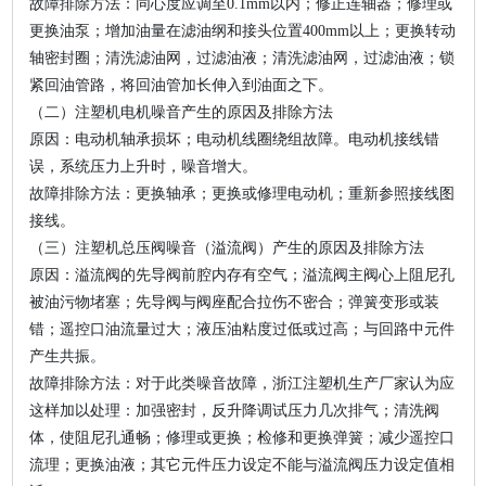
故障排除方法：同心度应调至0.1mm以内；修正连轴器；修理或
更换油泵；增加油量在滤油纲和接头位置400mm以上；更换转动
轴密封圈；清洗滤油网，过滤油液；清洗滤油网，过滤油液；锁
紧回油管路，将回油管加长伸入到油面之下。
（二）注塑机电机噪音产生的原因及排除方法
原因：电动机轴承损坏；电动机线圈绕组故障。电动机接线错
误，系统压力上升时，噪音增大。
故障排除方法：更换轴承；更换或修理电动机；重新参照接线图
接线。
（三）注塑机总压阀噪音（溢流阀）产生的原因及排除方法
原因：溢流阀的先导阀前腔内存有空气；溢流阀主阀心上阻尼孔
被油污物堵塞；先导阀与阀座配合拉伤不密合；弹簧变形或装
错；遥控口油流量过大；液压油粘度过低或过高；与回路中元件
产生共振。
故障排除方法：对于此类噪音故障，浙江注塑机生产厂家认为应
这样加以处理：加强密封，反升降调试压力几次排气；清洗阀
体，使阻尼孔通畅；修理或更换；检修和更换弹簧；减少遥控口
流理；更换油液；其它元件压力设定不能与溢流阀压力设定值相