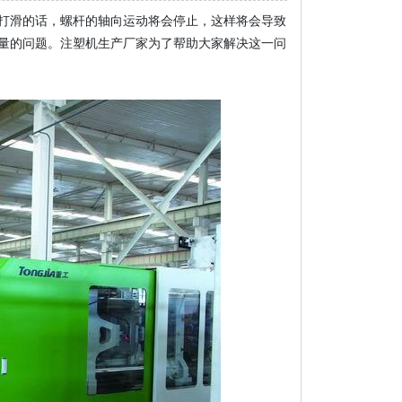
打滑的话，螺杆的轴向运动将会停止，这样将会导致
量的问题。注塑机生产厂家为了帮助大家解决这一问