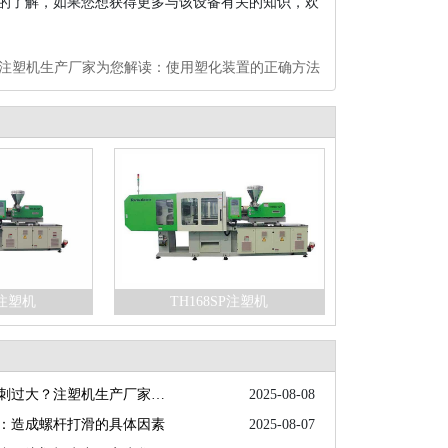
的了解，如果您想获得更多与该设备有关的知识，欢
注塑机生产厂家为您解读：使用塑化装置的正确方法
P注塑机
TH168SP注塑机
注塑制品为何总是毛刺过大？注塑机生产厂家为您答疑解惑
2025-08-08
：造成螺杆打滑的具体因素
2025-08-07