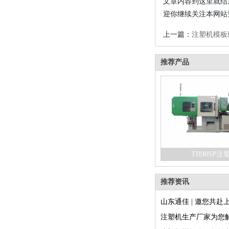
文章内容到这里就结
迎你继续关注本网站
上一篇：
注塑机模板
推荐产品
TH90SP注
推荐资讯
山东通佳 | 邀您共赴上海