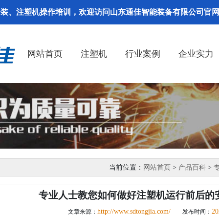
安装、注塑机操作培训，欢迎访问山东通佳智能装备有限公司官
网站首页
注塑机
行业案例
企业实力
当前位置：
网站首页
>
产品百科
>
专业人士教您如何做好注塑机运行前后的
http://www.sdtongjia.com/
20
文章来源：
发布时间：