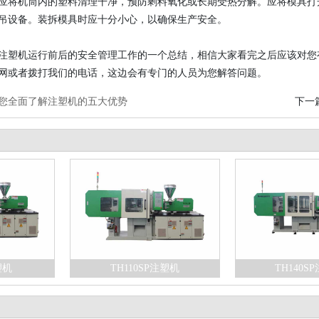
应将机筒内的塑料清理干净，预防剩料氧化或长期受热分解。应将模具打
吊设备。装拆模具时应十分小心，以确保生产安全。
注塑机运行前后的安全管理工作的一个总结，相信大家看完之后应该对您
网或者拨打我们的电话，这边会有专门的人员为您解答问题。
您全面了解注塑机的五大优势
下一
塑机
TH110SP注塑机
TH140S