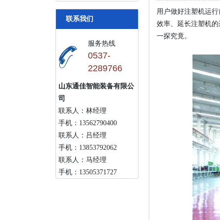
用户做好注塑机运行
联系我们
效率、延长注塑机的
一探究竟。
服务热线
0537-
2289766
山东通佳智能装备有限公
司
联系人：林经理
手机：13562790400
联系人：吕经理
手机：13853792062
联系人：马经理
手机：13505371727