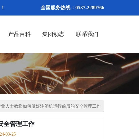
网！
全国服务热线：0537-2289766
产品百科
集团动态
联系我们
专业人士教您如何做好注塑机运行前后的安全管理工作
安全管理工作
24-03-25