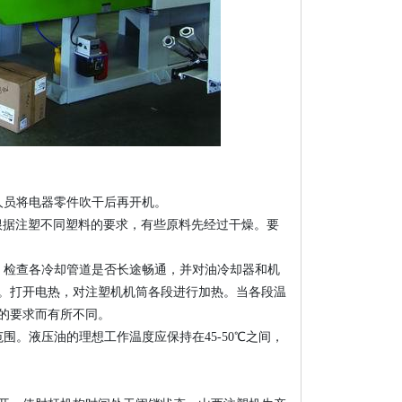
人员将电器零件吹干后再开机。
根据注塑不同塑料的要求，有些原料先经过干燥。要
。检查各冷却管道是否长途畅通，并对油冷却器和机
。打开电热，对注塑机机筒各段进行加热。当各段温
的要求而有所不同。
。液压油的理想工作温度应保持在45-50℃之间，