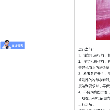
运行之前：
1、注塑机运行前，
2、注塑机操作前，
盖好机筒上的隔热罩
3、检查急停开关，
筒端部的冷却水套通
度达到要求时，再保
4、不要为贪图方便
一般在35-60℃
运行之后：