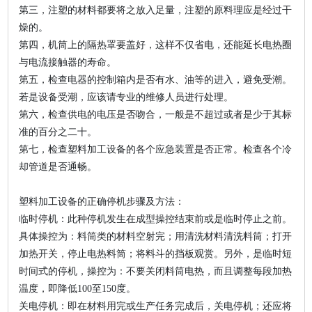
第三，注塑的材料都要将之放入足量，注塑的原料理应是经过干
燥的。
第四，机筒上的隔热罩要盖好，这样不仅省电，还能延长电热圈
与电流接触器的寿命。
第五，检查电器的控制箱内是否有水、油等的进入，避免受潮。
若是设备受潮，应该请专业的维修人员进行处理。
第六，检查供电的电压是否吻合，一般是不超过或者是少于其标
准的百分之二十。
第七，检查塑料加工设备的各个应急装置是否正常。检查各个冷
却管道是否通畅。
塑料加工设备的正确停机步骤及方法：
临时停机：此种停机发生在成型操控结束前或是临时停止之前。
具体操控为：料筒类的材料空射完；用清洗材料清洗料筒；打开
加热开关，停止电热料筒；将料斗的挡板观赏。另外，是临时短
时间式的停机，操控为：不要关闭料筒电热，而且调整每段加热
温度，即降低100至150度。
关电停机：即在材料用完或生产任务完成后，关电停机；还应将