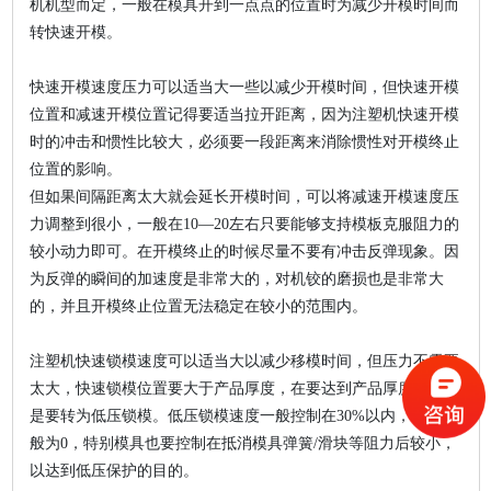
机机型而定，一般在模具开到一点点的位置时为减少开模时间而
转快速开模。
快速开模速度压力可以适当大一些以减少开模时间，但快速开模
位置和减速开模位置记得要适当拉开距离，因为注塑机快速开模
时的冲击和惯性比较大，必须要一段距离来消除惯性对开模终止
位置的影响。
但如果间隔距离太大就会延长开模时间，可以将减速开模速度压
力调整到很小，一般在10—20左右只要能够支持模板克服阻力的
较小动力即可。在开模终止的时候尽量不要有冲击反弹现象。因
为反弹的瞬间的加速度是非常大的，对机铰的磨损也是非常大
的，并且开模终止位置无法稳定在较小的范围内。
注塑机快速锁模速度可以适当大以减少移模时间，但压力不需要
太大，快速锁模位置要大于产品厚度，在要达到产品厚度的位置
是要转为低压锁模。低压锁模速度一般控制在30%以内，压力一
般为0，特别模具也要控制在抵消模具弹簧/滑块等阻力后较小，
以达到低压保护的目的。