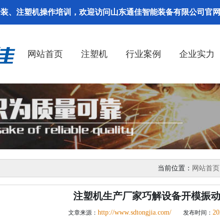
安装、注塑机操作培训，欢迎访问山东通佳智能装备有限公司官
网站首页
注塑机
行业案例
企业实力
当前位置：
网站首页
注塑机生产厂家巧解设备开模振
http://www.sdtongjia.com/
20
文章来源：
发布时间：