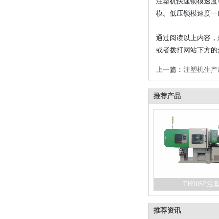
注塑机快速锁模速度
模。低压锁模速度一
通过阅读以上内容，
或者拨打网站下方的
上一篇：
注塑机生产
推荐产品
TH90SP注
推荐资讯