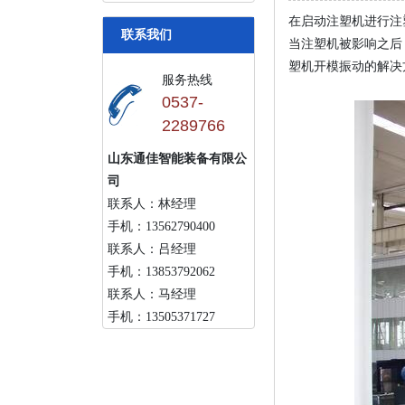
在启动注塑机进行注
联系我们
当注塑机被影响之后
塑机开模振动的解决
服务热线
0537-
2289766
山东通佳智能装备有限公
司
联系人：林经理
手机：13562790400
联系人：吕经理
手机：13853792062
联系人：马经理
手机：13505371727