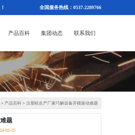
网！
全国服务热线：0537-2289766
产品百科
集团动态
联系我们
>
产品百科
>
注塑机生产厂家巧解设备开模振动难题
动难题
24-03-25