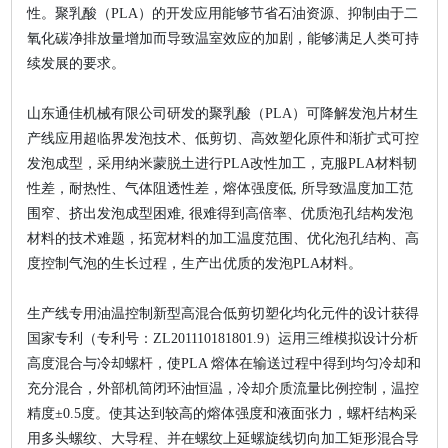
性。聚乳酸（PLA）的开发应用能够节省石油资源、抑制由于二
氧化碳净排放量增加而导致温室效应的加剧，能够满足人类可持
续发展的要求。
山东通佳机械有限公司研发的聚乳酸（PLA）可降解发泡片材生
产线应用超临界发泡技术、低剪切、高效塑化原件和渐扩式可控
发泡成型，采用纳米蒙脱土进行PLA改性加工，克服PLA材料韧
性差，耐热性、气体阻透性差，熔体强度低, 所导致温度加工范
围窄、挤出发泡成型困难, 很难得到高倍率、优质泡孔结构发泡
材料的技术难题，拓宽材料的加工温度范围、优化泡孔结构、高
度控制气泡的生长过程，生产出优质的发泡PLA材料。
生产线专用油温控制新型高混合低剪切塑化均化元件的设计获得
国家专利（专利号：ZL201110181801.9）运用三维模拟设计分析
高度混合与冷却螺杆，使PLA 熔体在输送过程中得到均匀冷却和
充分混合，外部机筒闭环油恒温，冷却介质流量比例控制，温控
精度±0.5度。使其达到较高的熔体强度和液面张力，螺杆结构采
用多头螺纹、大导程、并在螺纹上延螺旋线切向加工矩形混合导