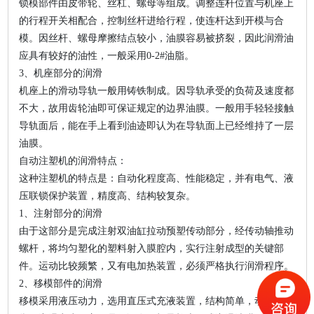
锁模部件由皮带轮、丝杠、螺母等组成。调整连杆位置与机座上
的行程开关相配合，控制丝杆进给行程，使连杆达到开模与合
模。因丝杆、螺母摩擦结点较小，油膜容易被挤裂，因此润滑油
应具有较好的油性，一般采用0-2#油脂。
3、机座部分的润滑
机座上的滑动导轨一般用铸铁制成。因导轨承受的负荷及速度都
不大，故用齿轮油即可保证规定的边界油膜。一般用手轻轻接触
导轨面后，能在手上看到油迹即认为在导轨面上已经维持了一层
油膜。
自动注塑机的润滑特点：
这种注塑机的特点是：自动化程度高、性能稳定，并有电气、液
压联锁保护装置，精度高、结构较复杂。
1、注射部分的润滑
由于这部分是完成注射双油缸拉动预塑传动部分，经传动轴推动
螺杆，将均匀塑化的塑料射入膜腔内，实行注射成型的关键部
件。运动比较频繁，又有电加热装置，必须严格执行润滑程序。
2、移模部件的润滑
移模采用液压动力，选用直压式充液装置，结构简单，动作可