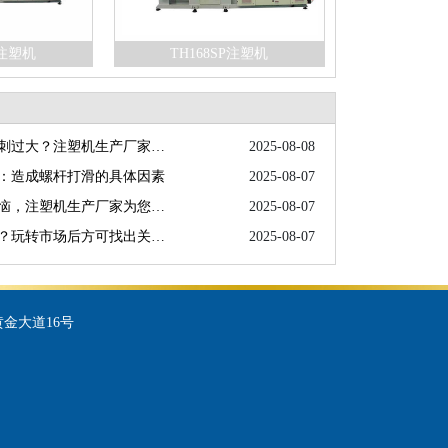
P注塑机
TH168SP注塑机
注塑制品为何总是毛刺过大？注塑机生产厂家为您答疑解惑
2025-08-08
：造成螺杆打滑的具体因素
2025-08-07
还在为注塑机噪音烦恼，注塑机生产厂家为您排忧解难
2025-08-07
注塑机价格如何定位？玩转市场后方可找出关键因素
2025-08-07
金大道16号