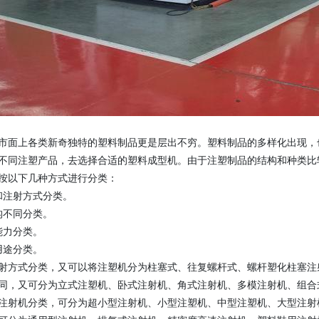
市面上各类新奇独特的塑料制品更是层出不穷。塑料制品的多样化出现，
不同注塑产品，去选择合适的塑料成型机。由于注塑制品的结构和种类比
按以下几种方式进行分类：
和注射方式分类。
构不同分类。
能力分类。
用途分类。
射方式分类，又可以将注塑机分为柱塞式、往复螺杆式、螺杆塑化柱塞注
同，又可分为立式注塑机、卧式注射机、角式注射机、多模注射机、组合
注射机分类，可分为超小型注射机、小型注塑机、中型注塑机、大型注射