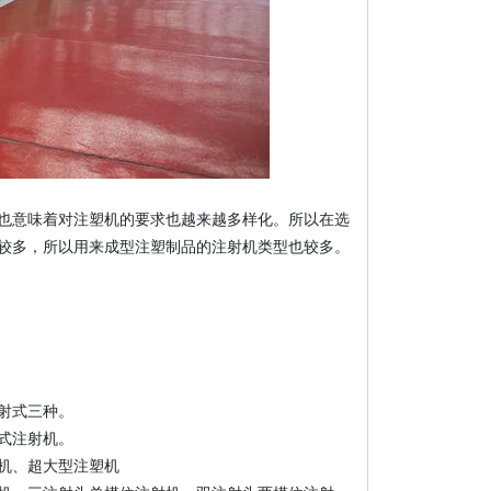
也意味着对注塑机的要求也越来越多样化。所以在选
较多，所以用来成型注塑制品的注射机类型也较多。
射式三种。
式注射机。
机、超大型注塑机