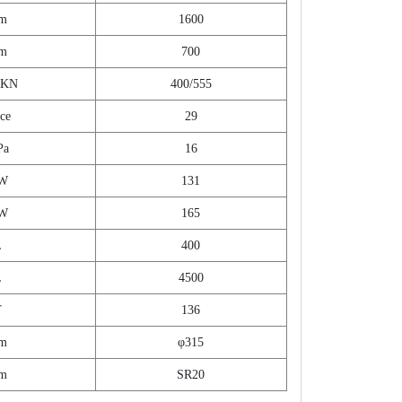
m
1600
m
700
/KN
400/555
ce
29
Pa
16
W
131
W
165
L
400
L
4500
T
136
m
φ315
m
SR20