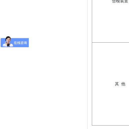
合模装置
其 他