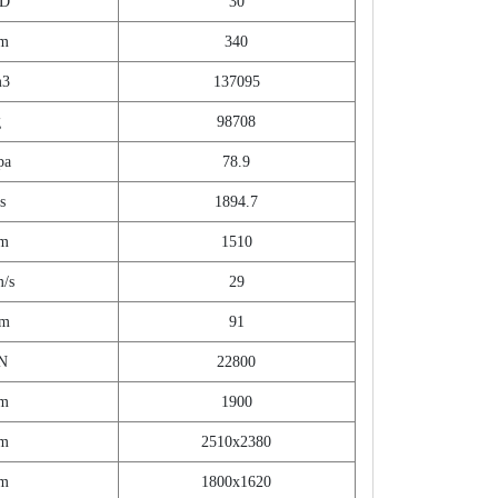
/D
30
m
340
m3
137095
g
98708
pa
78.9
s
1894.7
m
1510
/s
29
pm
91
N
22800
m
1900
m
2510x2380
m
1800x1620