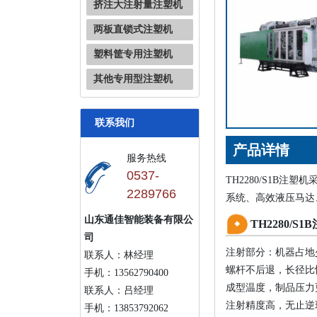
挤注大注射量注塑机
两板直锁式注塑机
塑料筐专用注塑机
其他专用型注塑机
联系我们
产品详情
服务热线
0537-
TH2280/S1
2289766
系统、高效液压马达
山东通佳智能装备有限公
TH2280/
司
注射部分：机器占地
联系人：林经理
螺杆不后退，长径比
手机：13562790400
成型温度，制品压力
联系人：吕经理
注射精度高，无止逆
手机：13853792062