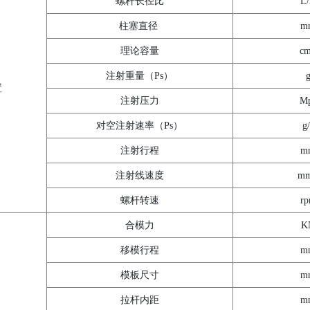
螺杆长径比
L
柱塞直径
m
理论容量
c
注射重量（Ps）
置
注射压力
M
对空注射速率（Ps）
g/
注射行程
m
注射线速度
mm
螺杆转速
r
合模力
K
移模行程
m
模板尺寸
m
拉杆内距
m