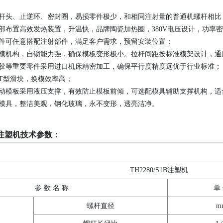
杆头、止逆环、密封圈，易损零件极少，和相同注射量的普通机螺杆相比
部布置高效发热装置，升温快，品牌陶瓷加热圈，380V电压设计，功率
件可任意搭配注射部件，满足客户需求，预留安装位置；
模机构，自锁能力强，确保模板变形极小。拉杆间距按标准模架设计，通
胶等重要零件采用进口机床精密加工，确保平行度精度远优于行业标准；
T型滑块，换模效率高；
动模板采用液压支撑，有效防止模板前倾，可选配模具辅助支撑机构，适
模具，整洁美观，钢化玻璃，永不变形，透亮洁净。
S1B注塑机技术参数：
TH2280/S1B注塑机
参 数 名 称
单
螺杆直径
m