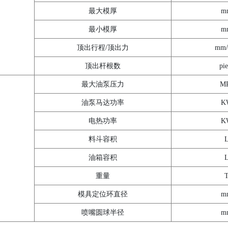
最大模厚
m
最小模厚
m
顶出行程/顶出力
mm
顶出杆根数
pie
最大油泵压力
M
油泵马达功率
K
电热功率
K
料斗容积
油箱容积
重量
模具定位环直径
m
喷嘴圆球半径
m